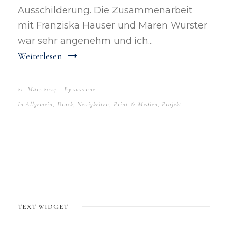
Ausschilderung. Die Zusammenarbeit
mit Franziska Hauser und Maren Wurster
war sehr angenehm und ich...
Weiterlesen
21. März 2024
By
susanne
In
Allgemein
,
Druck
,
Neuigkeiten
,
Print & Medien
,
Projekt
TEXT WIDGET