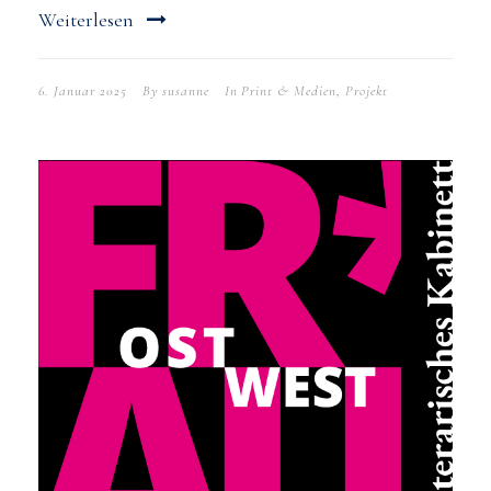
Weiterlesen
6. Januar 2025
By
susanne
In
Print & Medien
,
Projekt